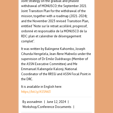
Joint Strategy on the gradual and phased
withdrawal of MONUSCO; the September 2021
Joint Transition Plan for the withdrawal of the
mission, together with a roadmap (2021-2024);
and the November 2023 revised Transition Plan,
entitled “Note sur le retrait accéléré, progressif,
ordonné et responsable de la MONUSCO de la
RDC: plan et calendrier de désengagement
complet”.
It was written by Balingene Kahombo, Joseph
Cihunda Hengelela, Jean-Rene Mabwilo under the
supervision of Dr Emile Ouédraogo (Member of
the ASSN Executive Committee) and Me
Emmanuel Kabengele Kalonji, National
Coordinator of the RRSSJ and ASSN Focal Point in
the DRC.
It is available in English here:
https://bit.ly/ASSN63
By
assnadmin
|
June 12, 2024
|
Workshop/Conference Documents
|