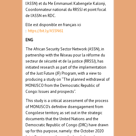
l’ASSN) et du Me Emmanuel Kabengele Kalonji,
Coordonnateur national du RRSSJ et point focal
de l’ASSN en RDC.
Elle est disponible en français ici
:
https://bit.ly/ASSN61
ENG
The African Security Sector Network (ASSN), in
partnership with the Réseau pour la réforme du
secteur de sécurité et de la justice (RRSSJ), has
initiated research as part of the implementation
of the Just Future (JF) Program, with a view to
producing a study on “The planned withdrawal of
MONUSCO from the Democratic Republic of
Congo: Issues and prospects”.
This study is a critical assessment of the process
of MONUSCO’s definitive disengagement from
Congolese territory, as set out in the strategic
documents that the United Nations and the
Democratic Republic of Congo (DRC) have drawn
up for this purpose, namely : the October 2020