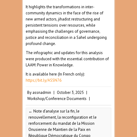
It highlights the transformations in inter-
community dynamics in the face of the rise of
new armed actors, jihadist restructuring and
persistent tensions over resources, while
emphasising the challenges of governance,
justice and reconciliation in a Sahel undergoing
profound change.
The infographic and updates for this analysis
were produced with the essential contribution of
LAAM: Power in Knowledge.
It is available here (In French only):
https://bit.ly/ASSN76
By
assnadmin
|
October 3, 2025
|
Workshop/Conference Documents
|
←
Note d’analyse sur la fin, le
renouvellement, la reconfiguration et le
renforcement du mandat de la Mission
Onusienne de Maintien de la Paix en
République Démocratique du Congo