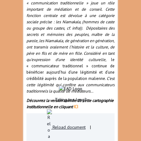
« communication traditionnelle » joue un rôle
important de médiation et de conseil. Cette
fonction centrale est dévolue à une catégorie
sociale précise : les Niamakala, (hommes de caste
ou groupe des castes, cf. infra)). Dépositaires des
secrets et mémoires des peuples, maître de la
parole, les Niamakala, de génération en génération,
ont transmis oralement l’histoire et la culture, de
père en fils et de mère en fille. Considéré en tant
qu’expression d’une identité culturelle,
le
« communicateur traditionnel » continue de
bénéficier aujourd’hui d’une légitimité et d’une
crédibilité
auprès de la population malienne.
C’est
cette légitimité qui confère aux communicateurs
traditionnels la qualité de médiateurs…
Taking too long?
Découvrez la version animée de cette cartographie
institutionnelle en cliquant
ICI
Reload document
|